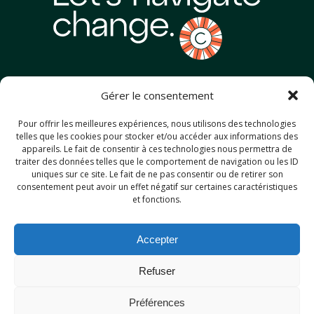
Chloé Blanc Consulting
Gérer le consentement
+33 6 20 55 44 91
Pour offrir les meilleures expériences, nous utilisons des technologies
telles que les cookies pour stocker et/ou accéder aux informations des
appareils. Le fait de consentir à ces technologies nous permettra de
contact@chloeblanc.com
traiter des données telles que le comportement de navigation ou les ID
uniques sur ce site. Le fait de ne pas consentir ou de retirer son
consentement peut avoir un effet négatif sur certaines caractéristiques
et fonctions.
Services
Approche
Accepter
Expertises
À propos
Refuser
Références
Médias
Préférences
Contactez-moi